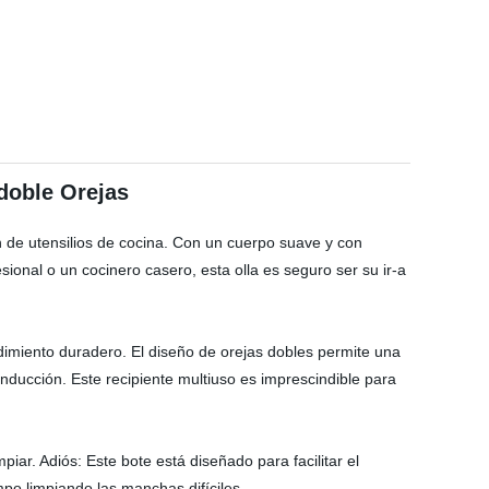
 doble Orejas
ón de utensilios de cocina. Con un cuerpo suave y con
sional o un cocinero casero, esta olla es seguro ser su ir-a
endimiento duradero. El diseño de orejas dobles permite una
inducción. Este recipiente multiuso es imprescindible para
iar. Adiós: Este bote está diseñado para facilitar el
po limpiando las manchas difíciles.