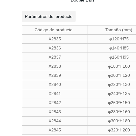
Parámetros del producto
Código de producto
Tamaño (mm)
X2835
φ120*H75
X2836
φ140*H85
X2837
φ160*H95
X2838
φ180*H100
X2839
φ200*H120
X2840
φ220*H130
X2841
φ240*H135
X2842
φ260*H150
X2843
φ280*H160
X2844
φ300*H180
X2845
φ320*H200