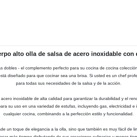
erpo alto olla de salsa de acero inoxidable con
ejas dobles - el complemento perfecto para su cocina de cocina colecci
e está diseñado para que cocinar sea una brisa. Si usted es un chef profe
para todas sus necesidades de la salsa y de la acción.
acero inoxidable de alta calidad para garantizar la durabilidad y el r
para su uso en una variedad de estufas, incluyendo gas, electricidad e 
cualquier cocina, combinando a la perfección estilo y funcionalidad.
e un toque de elegancia a la olla, sino que también es muy fácil de limp
sar más tiempo disfrutando de sus creaciones culinarias y menos tiem