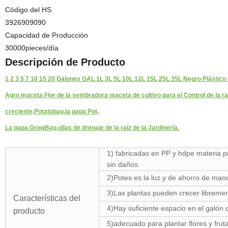
Código del HS
3926909090
Capacidad de Producción
30000pieces/día
Descripción de Producto
1 2 3 5 7 10 15 20 Galones GAL 1L 3L 5L 10L 12L 15L 25L 35L Negro Plástico re
Agro maceta Flor de la sembradora maceta de cultivo para el Control de la raí
creciente,Potatobag,la papa Pot,
La papa GrowBag,ollas de drenaje de la raíz de la Jardinería.
1) fabricadas en PP y hdpe materia pr
sin daños.
2)Potes es la luz y de ahorro de mano
3)Las plantas pueden crecer libremen
Características del
4)Hay suficiente espacio en el galón 
producto
5)adecuado para plantar flores y frut