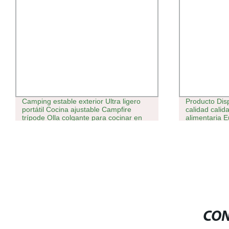
Camping estable exterior Ultra ligero
Producto Dis
portátil Cocina ajustable Campfire
calidad calid
trípode Olla colgante para cocinar en
alimentaria E
familia y soporte para picnic
superficie de
corredores de
CON