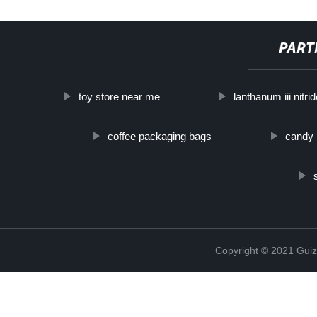
PART
toy store near me
lanthanum iii nitri
coffee packaging bags
candy
Copyright © 2021 Guiz