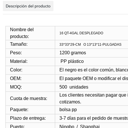
Descripción del producto
Nombre del
16 QT-4GAL
DESPLEGADO
producto:
Tamaño:
33*33*29-CM
O
13*13*11-PULGADAS
Peso:
1200 gramos
Material:
PP plástico
Color:
El negro es el color común, blanco
OEM:
El paquete OEM o modificar
el di
MOQ:
500
unidades
Los clientes necesitan pagar que i
Cuota de muestra:
cotizamos.
Paquete:
bolsa pp
Plazo de entrega:
3-7 días para el pedido de muestr
Puerto:
Ningbo
/
Shanghai