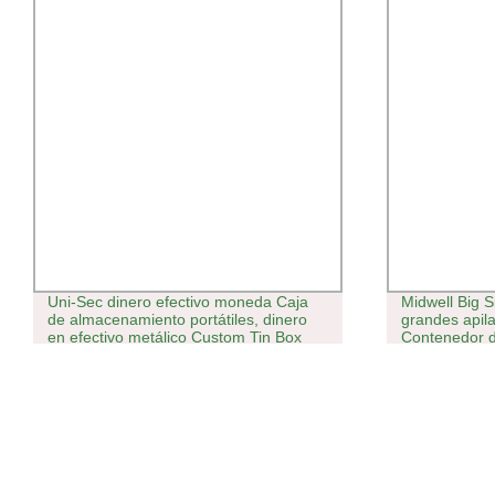
Uni-Sec dinero efectivo moneda Caja
Midwell Big S
de almacenamiento portátiles, dinero
grandes apil
en efectivo metálico Custom Tin Box
Contenedor d
Lock, Caja de plástico (CB-8006)
almacenamie