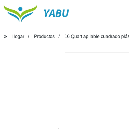
YABU
Hogar
Productos
16 Quart apilable cuadrado plá