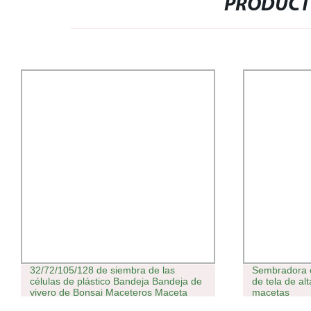
PRODUCT
32/72/105/128 de siembra de las
Sembradora e
células de plástico Bandeja Bandeja de
de tela de al
vivero de Bonsai Maceteros Maceta
macetas
plantas suculentas verde bote semillero