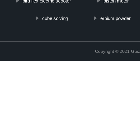
bird flex electric scooter
piston motor
cube solving
erbium powder
Copyright © 2021 Guiz