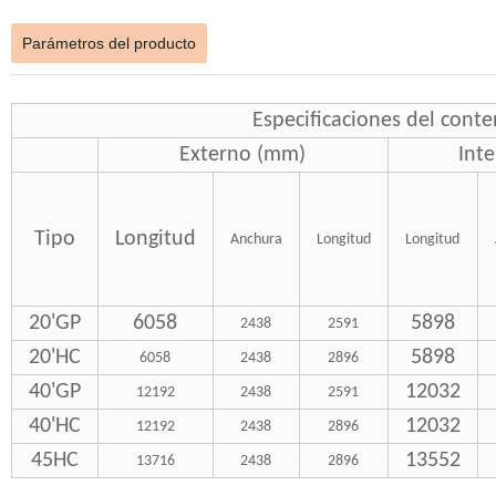
Parámetros del producto
Especificaciones del cont
Externo (mm)
Int
Tipo
Longitud
Anchura
Longitud
Longitud
20'GP
6058
5898
2438
2591
20'HC
5898
6058
2438
2896
40'GP
12032
12192
2438
2591
40'HC
12032
12192
2438
2896
45HC
13552
13716
2438
2896