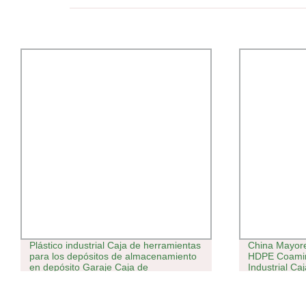
Plástico industrial Caja de herramientas
China Mayore
para los depósitos de almacenamiento
HDPE Coaming
en depósito Garaje Caja de
Industrial Ca
herramientas
sólido person
agrícola vent