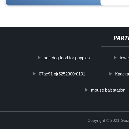
PART
soft dog food for puppies
towel
07ac91 gjr5252300r0101
Краска
mouse bait station
Copyright © 2021 Guiz