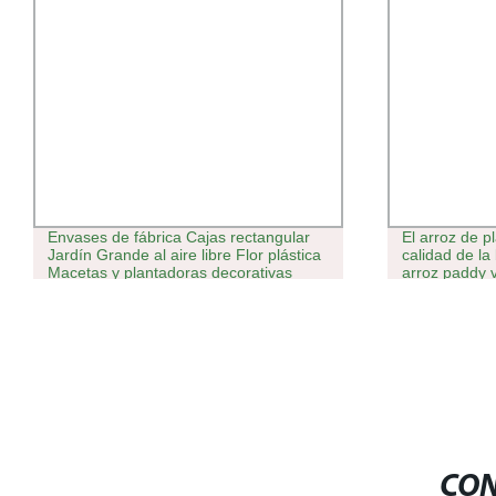
Envases de fábrica Cajas rectangular
El arroz de p
Jardín Grande al aire libre Flor plástica
calidad de la
Macetas y plantadoras decorativas
arroz paddy 
usadas con plantas Flores/Verdes
Soilless el cu
hidropónicos
CON