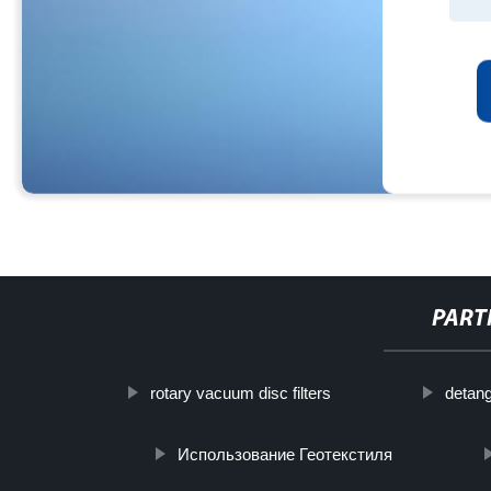
PART
rotary vacuum disc filters
detang
Использование Геотекстиля