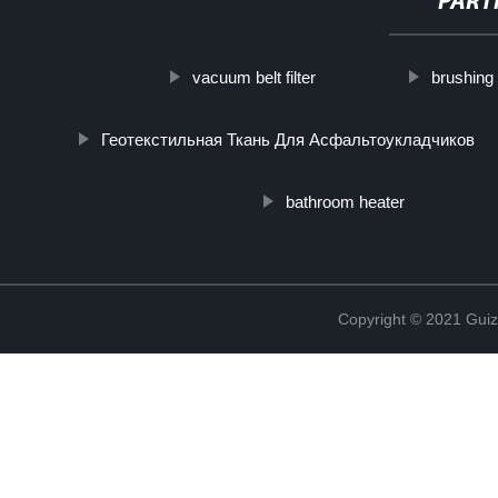
PART
vacuum belt filter
brushing 
Геотекстильная Ткань Для Асфальтоукладчиков
bathroom heater
Copyright © 2021 Guiz