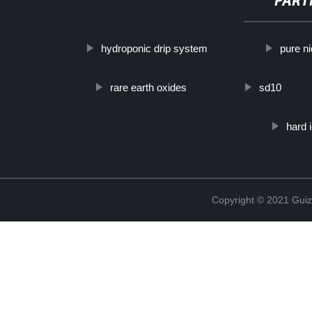
PART
hydroponic drip system
pure ni
rare earth oxides
sd10
hard 
Copyright © 2021 Guiz