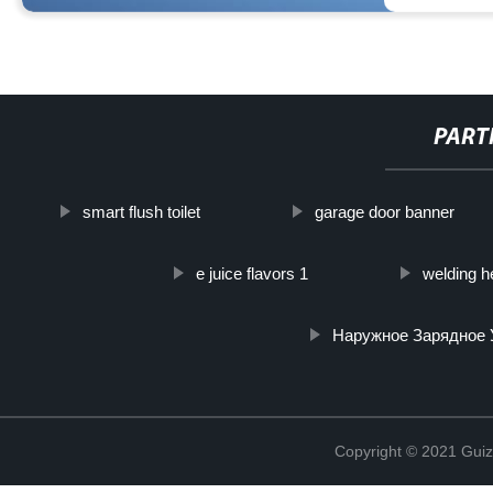
PART
smart flush toilet
garage door banner
e juice flavors 1
welding h
Наружное Зарядное 
Copyright © 2021 Guiz