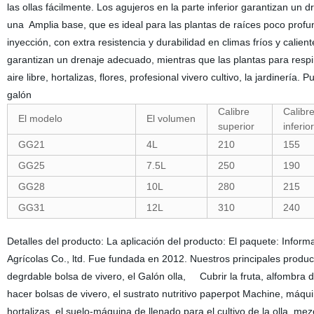
las ollas fácilmente. Los agujeros en la parte inferior garantizan un
una Amplia base, que es ideal para las plantas de raíces poco prof
inyección, con extra resistencia y durabilidad en climas fríos y calien
garantizan un drenaje adecuado, mientras que las plantas para respirar
aire libre, hortalizas, flores, profesional vivero cultivo, la jardinerí
galón
Calibre
Calibr
El modelo
El volumen
superior
inferior
GG21
4L
210
155
GG25
7.5L
250
190
GG28
10L
280
215
GG31
12L
310
240
Detalles del producto: La aplicación del producto: El paquete: Inf
Agrícolas Co., ltd. Fue fundada en 2012. Nuestros principales product
degrdable bolsa de vivero, el Galón olla, Cubrir la fruta, alfombra
hacer bolsas de vivero, el sustrato nutritivo paperpot Machine, máq
hortalizas, el suelo-máquina de llenado para el cultivo de la olla, m