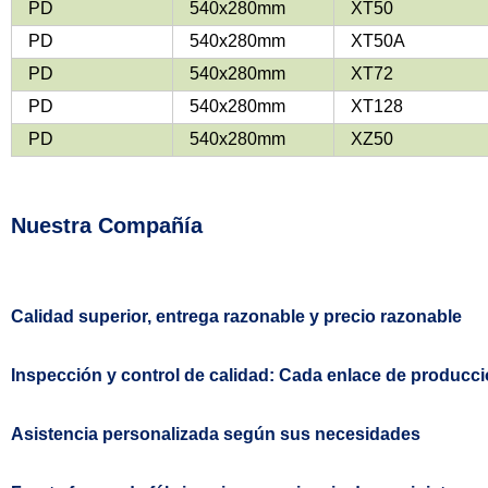
PD
540x280mm
XT50
PD
540x280mm
XT50A
PD
540x280mm
XT72
PD
540x280mm
XT128
PD
540x280mm
XZ50
Nuestra Compañía
Calidad superior, entrega razonable y precio razonable
Inspección y control de calidad: Cada enlace de producc
Asistencia personalizada según sus necesidades