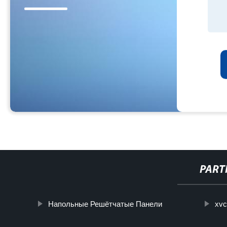
PART
Напольные Решётчатые Панели
xvc