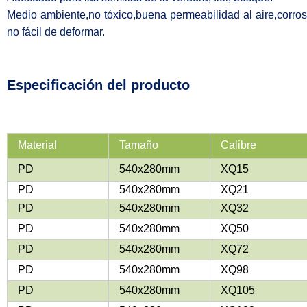
Medio ambiente,no tóxico,buena permeabilidad al aire,corrosi
no fácil de deformar.
Especificación del producto
Material
Tamaño
Calibre
PD
540x280mm
XQ15
PD
540x280mm
XQ21
PD
540x280mm
XQ32
PD
540x280mm
XQ50
PD
540x280mm
XQ72
PD
540x280mm
XQ98
PD
540x280mm
XQ105