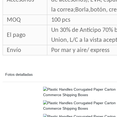
Accesorios
de accesorios), EVA, espu
la correa;Borla,botón, cr
MOQ
100 pcs
Un 30% de Anticipo 70% b
El pago
Union, L/C a la vista acep
Envío
Por mar y aire/ express
Fotos detalladas