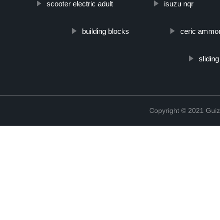
scooter electric adult
isuzu nqr
building blocks
ceric ammon
slidin
Copyright © 2021 Guiz