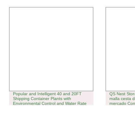
Popular and Intelligent 40 and 20FT
QS Nest Stor
Shipping Container Plants with
malla cesta d
Environmental Control and Water Rate
mercado Cont
Control Systems Hydroponic Systems
Vegetal Nest 
Lettuce Blueberries
ventilado