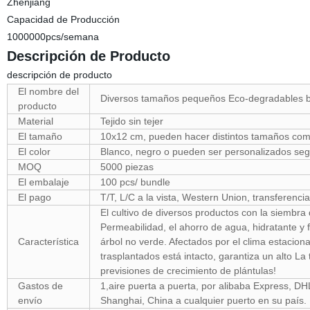
Zhenjiang
Capacidad de Producción
1000000pcs/semana
Descripción de Producto
descripción de producto
El nombre del
Diversos tamaños pequeños Eco-degradables bol
producto
Material
Tejido sin tejer
El tamaño
10x12 cm, pueden hacer distintos tamaños como
El color
Blanco, negro o pueden ser personalizados segú
MOQ
5000 piezas
El embalaje
100 pcs/ bundle
El pago
T/T, L/C a la vista, Western Union, transferencia
El cultivo de diversos productos con la siembra d
Permeabilidad, el ahorro de agua, hidratante y 
Característica
árbol no verde. Afectados por el clima estacional
trasplantados está intacto, garantiza un alto La
previsiones de crecimiento de plántulas!
Gastos de
1,aire puerta a puerta, por alibaba Express, D
envío
Shanghai, China a cualquier puerto en su país