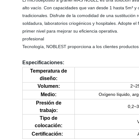
El microdepósito a granel MÁS NOBLE es una solución avan
alto vacío. Con capacidades que van desde 1 hasta 5m³ y c
tradicionales. Disfrute de la comodidad de una sustitución r
soldadura, laboratorios criogénicos y hospitales. Adopte e
primer nivel para mejorar su eficiencia operativa.
profesional
Tecnología, NOBLEST proporciona a los clientes productos
Especificaciones:
Temperatura de
diseño:
Volumen:
2~2
Medio:
Oxígeno líquido, arg
Presión de
0,2~3
trabajo:
Tipo de
V
colocación:
Certificación: