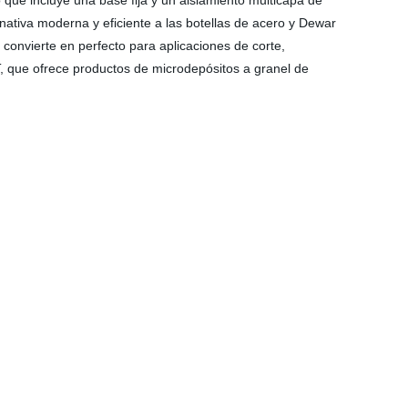
e incluye una base fija y un aislamiento multicapa de
ativa moderna y eficiente a las botellas de acero y Dewar
o convierte en perfecto para aplicaciones de corte,
T, que ofrece productos de microdepósitos a granel de