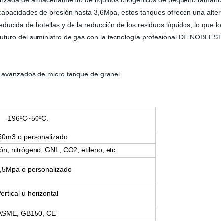
zada de almacenamiento de líquidos criogénicos de pequeño tamaño qu
apacidades de presión hasta 3,6Mpa, estos tanques ofrecen una altern
educida de botellas y de la reducción de los residuos líquidos, lo que l
l futuro del suministro de gas con la tecnología profesional DE NOBLES
 avanzados de micro tanque de granel.
-196ºC~50ºC.
50m3 o personalizado
ón, nitrógeno, GNL, CO2, etileno, etc.
,5Mpa o personalizado
ertical u horizontal
ASME, GB150, CE