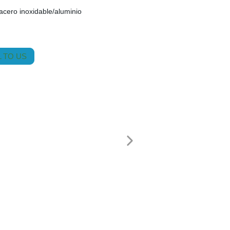
acero inoxidable/aluminio
 TO US