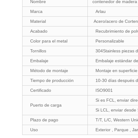
Nombre
contenedor de madera d
Marca
Arlau
Material
Acero/acero de Corten/
Acabado
Recubrimiento de polv
Color para el metal
Personalizable
Tornillos
304Stainless piezas d
Embalaje
Embalaje estándar de
Método de montaje
Montaje en superficie
Tiempo de producción
10-30 días después de
Certificado
ISO9001
Si es FCL, enviar di
Puerto de carga
Si LCL, enviar desde
Plazo de pago
T/T, L/C, Western Un
Uso
Exterior , Parque , Ja