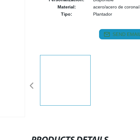
Material:
acero/acero de corona/
Tipo:
Plantador
SEND EMAIL