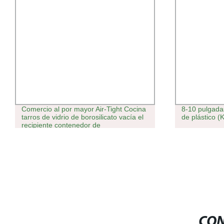
Comercio al por mayor Air-Tight Cocina
8-10 pulgada
tarros de vidrio de borosilicato vacía el
de plástico 
recipiente contenedor de
almacenamiento de la despensa de
alimentos con tapa de madera de
bambú a granel
CON