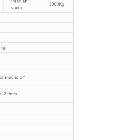
Peso en
3900Kg.
vacío
 kg.
or macho 2 "
 2 t/min.