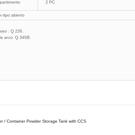
artimento
2 PC
k-tipo abierto
paseo : Q 235.
 de arco: Q 345B.