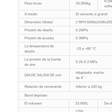
El p
Peso bruto
33.000kg.
soft
A medio
El cemento a granel
Dimensión Global
L*W*H 6058x2438x2
Presión de diseño
0.2MPa
Presión de prueba
0.3MPa
La temperatura de
-19 a +80 °C.
diseño
La presión de la fuente
0.25-0.3 MPa
de aire
Adaptador macho
DIA DE SALIDA DE mm
de 4"
Relación de remanente
Inferior a 100 kg.
Barril depósito
El volumen
23.000L
De d
1250