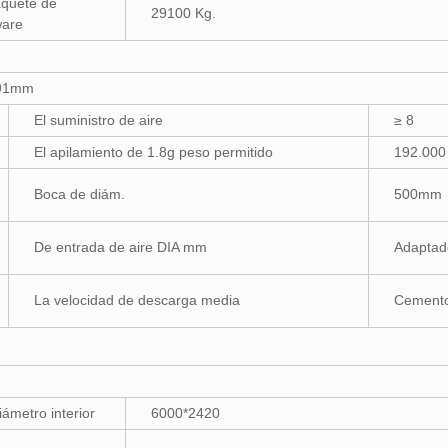
aquete de
29100 Kg.
ware
591mm
El suministro de aire
≥ 8
El apilamiento de 1.8g peso permitido
192.000
Boca de diám.
500mm
De entrada de aire DIA mm
Adaptad
La velocidad de descarga media
Cemento:
iámetro interior
6000*2420