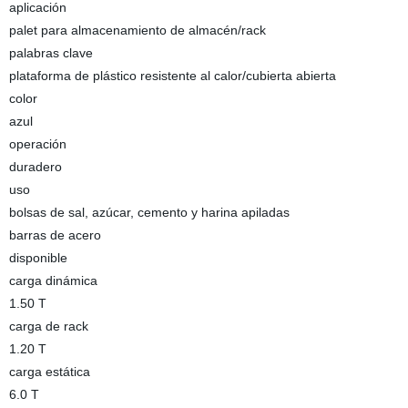
aplicación
palet para almacenamiento de almacén/rack
palabras clave
plataforma de plástico resistente al calor/cubierta abierta
color
azul
operación
duradero
uso
bolsas de sal, azúcar, cemento y harina apiladas
barras de acero
disponible
carga dinámica
1.50 T
carga de rack
1.20 T
carga estática
6.0 T