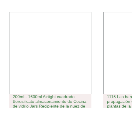
200ml - 1600ml Airtight cuadrado
1115 Las band
Borosilicato almacenamiento de Cocina
propagación 
de vidrio Jars Recipiente de la nuez de
plantas de la
la especia con tapas de bambú
fuerte, Forra