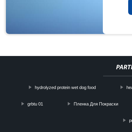
PART
hydrolyzed protein wet dog food
he
grbtu 01
Пленка Для Покраски
p