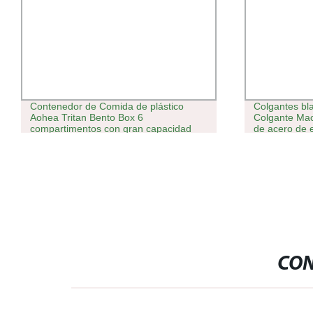
Contenedor de Comida de plástico
Colgantes bl
Aohea Tritan Bento Box 6
Colgante Mac
compartimentos con gran capacidad
de acero de 
plástico inte
cuerda de a
CON