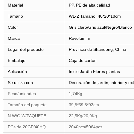
Material
PP, PE de alta calidad
Tamaño
WL-2 Tamaño: 40*20*18cm
Color
Gris claro/Gris azul/Negro/Blanco
Marca
Revolumini
Lugar del producto
Provincia de Shandong, China
Embalaje
Caja de cartón
Aplicación
Inicio Jardín Flores plantas
Se utiliza con
Decoración de jardín, interior y ex
Peso/unidades
1,74Kg
Tamaño del paquete
39,5*39,5*92cm
N.W/G.W/PAQUETE
22,5Kg/20,9Kg
PCs de 20GP/40HQ
2040pcs/5064pcs