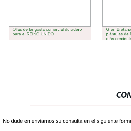
Ollas de langosta comercial duradero
Gran Bretaña
para el REINO UNIDO
plántulas de
más creciente
de la bandeja
germinación d
de propagaci
la bandeja B
CON
No dude en enviarnos su consulta en el siguiente form