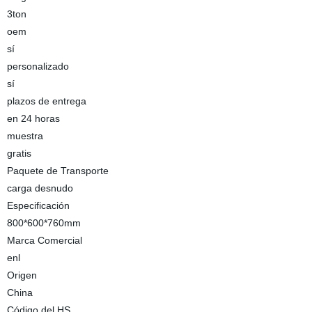
3ton
oem
sí
personalizado
sí
plazos de entrega
en 24 horas
muestra
gratis
Paquete de Transporte
carga desnudo
Especificación
800*600*760mm
Marca Comercial
enl
Origen
China
Código del HS