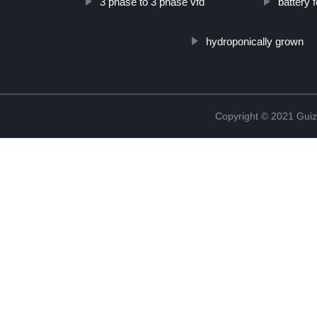
3 phase to 3 phase vfd
battery 
hydroponically grown
Copyright © 2021 Guiz