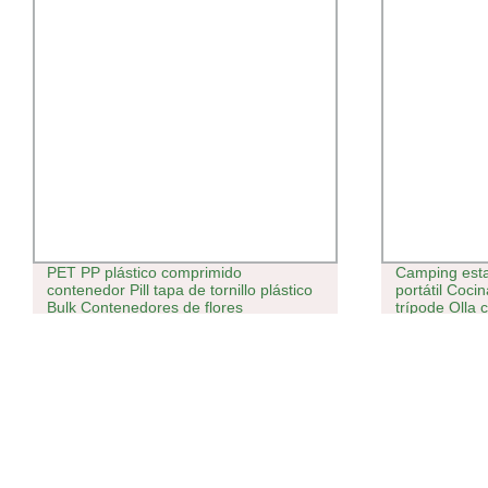
PET PP plástico comprimido
Camping estab
contenedor Pill tapa de tornillo plástico
portátil Coci
Bulk Contenedores de flores
trípode Olla 
familia y sop