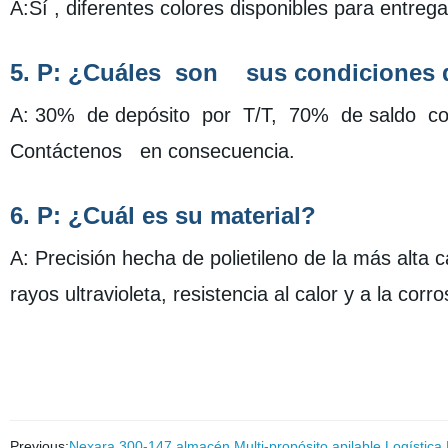
A:Sí
, diferentes colores disponibles para entreg
5. P:
¿Cuáles
son
sus condiciones 
A: 30%
de depósito
por
T/T,
70%
de saldo
co
Contáctenos
en consecuencia.
6. P:
¿Cuál es su material?
A: Precisión hecha de polietileno de la más alta c
rayos ultravioleta, resistencia al calor y a la corros
Previous:
Nexara 300-147 almacén Multi-propósito apilable Logística 