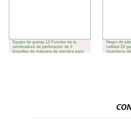
Equipo de granja 12 Función de la
Negro de plá
sembradora de perforación de 2
calidad 20 ga
boquillas de máquina de siembra para
Guardería ol
la Agricultura, Industria y de la
Sembradora de Siembra Transplanters
sembradoras
CON