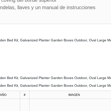
 coving del borde superior
ndelas, llaves y un manual de instrucciones
:
MAÑO
#
IMAGEN