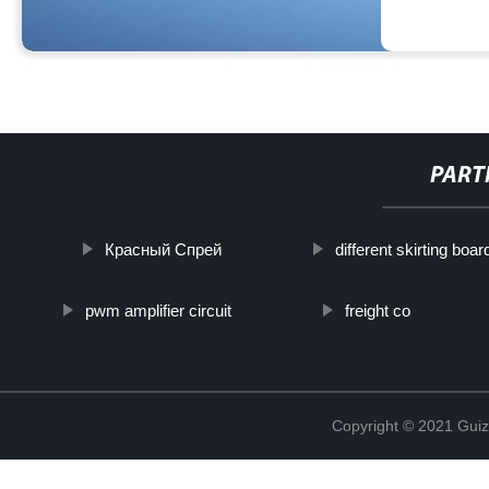
PART
Красный Спрей
different skirting boar
pwm amplifier circuit
freight co
Copyright © 2021 Guiz