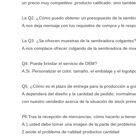
un precio muy competitivo ,producto calificado, sino tambié
La Q2. ¿Cómo puedo obtener un presupuesto de la sembr
A.nos deja mensaje con tus requisitos de compra y le res
La Q3. ¿Se ofrecen muestras de la sembradora colgantes
A.nos complace ofrecer colgando de la sembradora de muestr
Q4. Puede brindar el servicio de OEM?
A.Sí. Personalizar el color, tamaño, el embalaje y el logo
Q5. ¿Cómo es el plazo de entrega para la producción a gr
A.dependerá del diseño y la cantidad de pedido, normalm
con nuestro vendedor acerca de la situación de stock prime
P6.Tras la recepción de mercancías, cómo hacerlo si tiene
A.1.usted debe tomar una imagen de la parte del problema 
2.anote el problema de calidad productos cantidad.