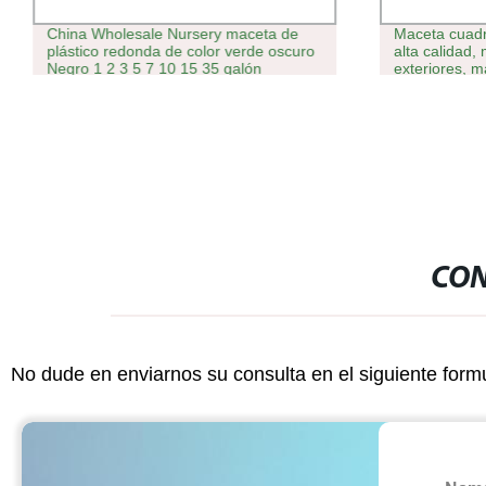
China Wholesale Nursery maceta de
Maceta cuadr
plástico redonda de color verde oscuro
alta calidad,
Negro 1 2 3 5 7 10 15 35 galón
exteriores, m
16*14cm 30*28cm.
plantas, uso 
CON
No dude en enviarnos su consulta en el siguiente form