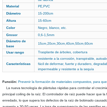
Material
PE,PVC
Diámetro
15-200cm
Altura
15-60cm
Color
Negro, blanco, etc.
Grosor
0,6-1,5mm
Diámetro de
15cm,20cm,30cm,40cm,50cm,60cm
base
Trasplante de árboles, cobertura
Usar rango
resistente a la corrosión, transpirable, autoa
Características
fácil de deformar, fuerte y duradero, degradab
impermeable y resistente a la sequía
Función:
Prevenir la formación de materiales compuestos, para que l
La nueva tecnología de plántulas rápidas para controlar el crecimient
principal coiling de la raíz. El controlador de raíz puede hacer que l
enredado, lo que supera los defectos de la raíz de bobinado causados
aumenta a 30-50 veces. La tasa de supervivencia de las semillas es s