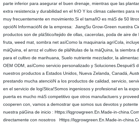
parte inferior para asegurar el buen drenaje, mientras que las plant
extra resistencia y durabilidad en el fríO Y los climas calientes pa
muy frecuentemente en movimiento.Si el tamañO es máS de 50 litros
opcióN InformacióN de la empresa: JiangSu Grow-Green nuestra Cien
productos son de pláStico/tejido de ollas, cacerolas, poda de aire de 
fruta, weed mat, sombra net asíComo la maquinaria agríCola, incluye
máQuina, el arroz el cultivo de pláNtulas de la máQuina, la siembra
para el cultivo de marihuana, Suelo nutriente mezclador, la alimenta
OEM ODM, asíComo servicio personalizado y Soluciones.DespuéS de 
nuestros productos a Estados Unidos, Nueva Zelanda, Canadá, Austr
prestando mucha atencióN a los productos de calidad, servicio, ser
en el servicio de logíStica!Somos ingeniosos y profesional en la exp
puerta es mucho máS competitivo que otros manufactuers y proveedo
cooperen con, vamos a demostrar que somos sus devotos y potente so
nuestra páGina de inicio : Https://lqgrowgreen.En.Made-in-china.Com/
directamente con nosotros Https://lqgrowgreen.En.Made-in-china.C