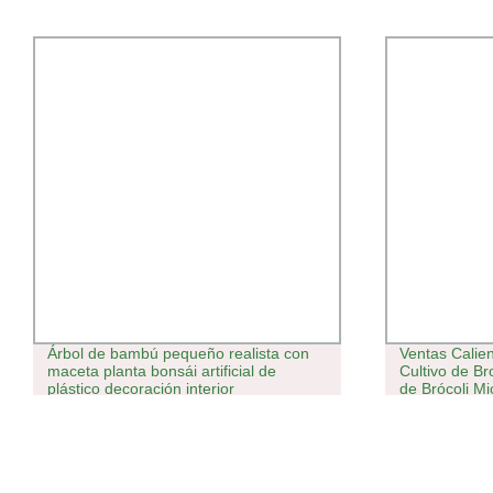
Árbol de bambú pequeño realista con
Ventas Calie
maceta planta bonsái artificial de
Cultivo de B
plástico decoración interior
de Brócoli M
Alta Calidad 
Microgreens