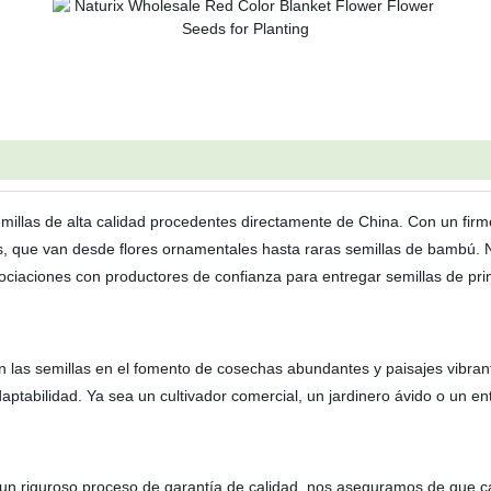
semillas de alta calidad procedentes directamente de China. Con un fi
as, que van desde flores ornamentales hasta raras semillas de bambú. 
sociaciones con productores de confianza para entregar semillas de pr
an las semillas en el fomento de cosechas abundantes y paisajes vibr
daptabilidad. Ya sea un cultivador comercial, un jardinero ávido o un e
un riguroso proceso de garantía de calidad, nos aseguramos de que ca