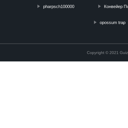
pharpsch100000
Конвейер П
opossum trap
Copyright © 2021 Guiz