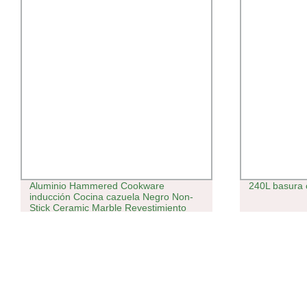
Aluminio Hammered Cookware
240L basura 
inducción Cocina cazuela Negro Non-
Stick Ceramic Marble Revestimiento
interior de la olla de cocción con asas
TPR y cubierta de vidrio