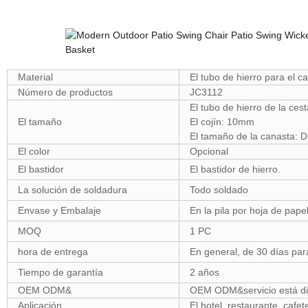
Material
El tubo de hierro para el c
Número de productos
JC3112
El tubo de hierro de la ce
El tamaño
El cojín: 10mm
El tamaño de la canasta: 
El color
Opcional
El bastidor
El bastidor de hierro.
La solución de soldadura
Todo soldado
Envase y Embalaje
En la pila por hoja de pape
MOQ
1 PC
hora de entrega
En general, de 30 días par
Tiempo de garantía
2 años
OEM ODM&
OEM ODM&servicio está di
Aplicación
El hotel, restaurante, cafete