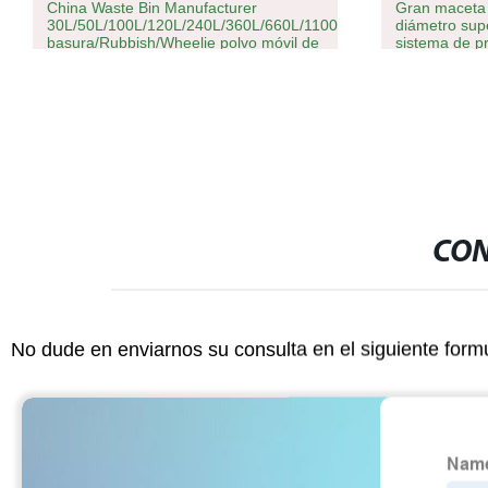
China Waste Bin Manufacturer
Gran maceta 
30L/50L/100L/120L/240L/360L/660L/1100L
diámetro supe
basura/Rubbish/Wheelie polvo móvil de
sistema de p
HDPE para exteriores Bote de basura
de plástico Precio con 2/4 ruedas/tapa
CON
No dude en enviarnos su consulta en el siguiente form