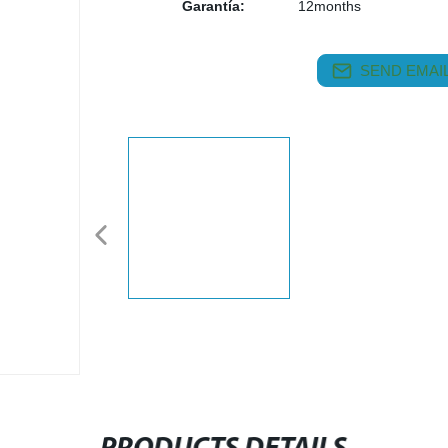
Garantía:
12months
SEND EMAIL