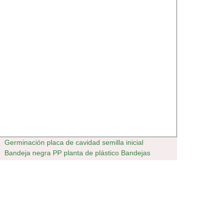
Germinación placa de cavidad semilla inicial
Hospit
Bandeja negra PP planta de plástico Bandejas
de re
hidropónicas