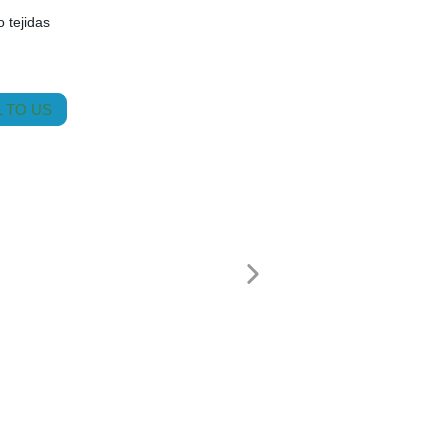
o tejidas
 TO US