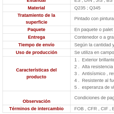
Estándar
ES , DIN , JIS , B
Material
Q235 ; Q345
Tratamiento de la
Pintado con pintura
superficie
Paquete
En paquete o palet 
Entrega
Contenedor o a gra
Tiempo de envío
Según la cantidad y
Uso de producción
Se utiliza en campos
1 . Exterior brillant
2 . Alta resistencia
Características del
3 . Antisísmico , re
producto
4 . Resistente al fu
5 . esperanza de v
Condiciones de pag
Observación
Términos de intercambio
FOB , CFR , CIF ,