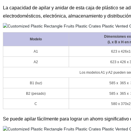
La capacidad de apilar y anidar de esta caja de plástico se a
electrodomésticos, electrónica, almacenamiento y distribución
Dimensiones ex
Modelo
(L x B x H en
A1
623
x 426x1
A2
623
x 426 x 
Los modelos A1 y A2 pueden ser 
B1 (luz)
585
x
365
x
B2 (pesado)
585
x
365
x
C
580
x 370x2
Se puede apilar fácilmente para lograr un ahorro significativo 