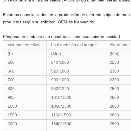
Si se cambia la altura de salida , Altura total(H) también serán ajusta
Estamos especializados en la producción de diferentes tipos de mol
productos según su solicitud. OEM es bienvenido.
Póngase en contacto con nosotros si tiene cualquier necesidad.
Volumen efectivo
La dimensión del tanque
Altura total
(L)
(Mm)
(Mm)
500
840*1000
2250
600
920*1000
2300
700
990*1000
2300
800
950*1220
2500
900
1010*1220
2500
1000
1060*1500
2850
1500
1160*1500
2850
2000
1340*1500
2900