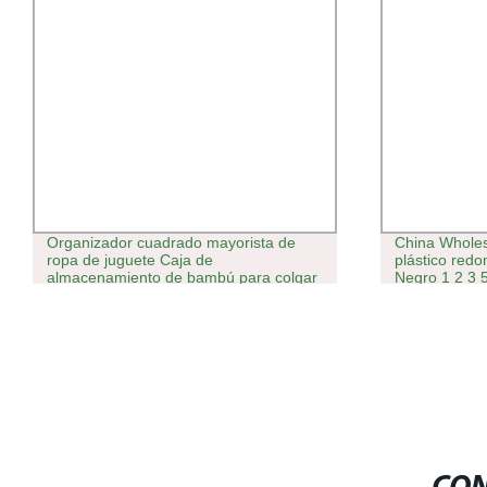
China Wholesale Nursery maceta de
Robusto alma
plástico redonda de color verde oscuro
tejido de sac
Negro 1 2 3 5 7 10 15 35 galón
cemento jum
16*14cm 30*28cm.