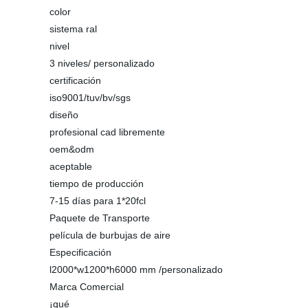
color
sistema ral
nivel
3 niveles/ personalizado
certificación
iso9001/tuv/bv/sgs
diseño
profesional cad libremente
oem&odm
aceptable
tiempo de producción
7-15 días para 1*20fcl
Paquete de Transporte
película de burbujas de aire
Especificación
l2000*w1200*h6000 mm /personalizado
Marca Comercial
¡qué