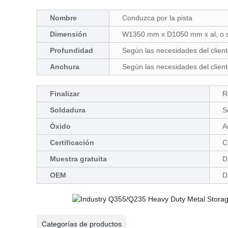
Nombre
Conduzca por la pista
Dimensión
W1350 mm x D1050 mm x al, o s
Profundidad
Según las necesidades del clien
Anchura
Según las necesidades del clien
Finalizar
R
Soldadura
S
Óxido
A
Certificación
C
Muestra gratuita
D
OEM
D
Categorías de productos