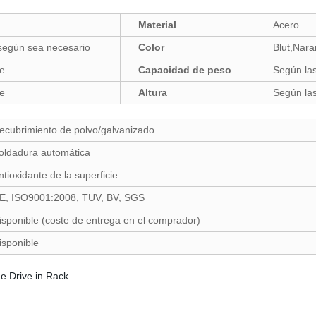
Material
Acero
egún sea necesario
Color
Blut,Nara
te
Capacidad de peso
Según las
te
Altura
Según las
ecubrimiento de polvo/galvanizado
oldadura automática
ntioxidante de la superficie
E, ISO9001:2008, TUV, BV, SGS
isponible (coste de entrega en el comprador)
isponible