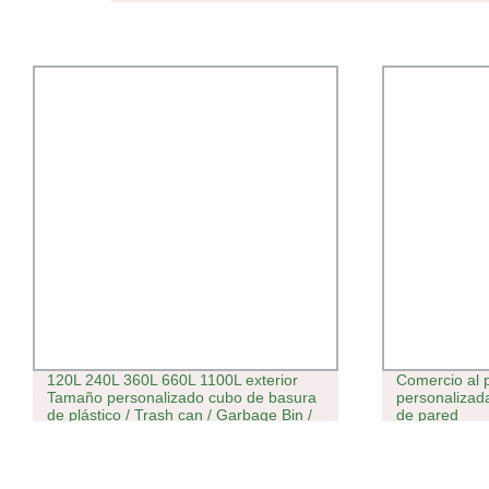
120L 240L 360L 660L 1100L exterior
Comercio al 
Tamaño personalizado cubo de basura
personalizad
de plástico / Trash can / Garbage Bin /
de pared
Waste Bin for Venta