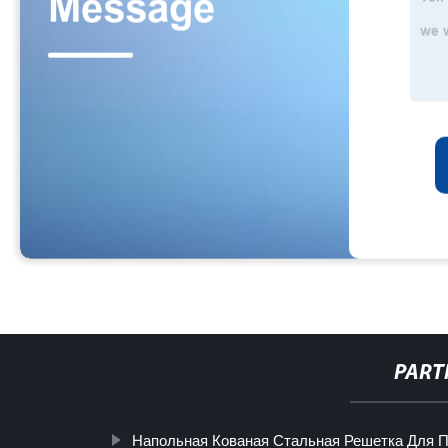
PART
Напольная Кованая Стальная Решетка Для 