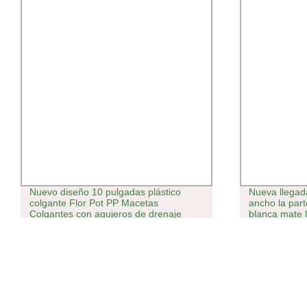
Nuevo diseño 10 pulgadas plástico
Nueva llegad
colgante Flor Pot PP Macetas
ancho la par
Colgantes con agujeros de drenaje
blanca mate 
Balcón decoración de jardín para uso al
Pocking
aire libre