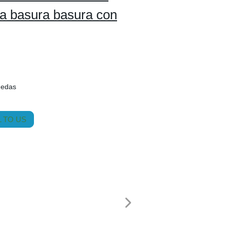
a basura basura con
uedas
 TO US