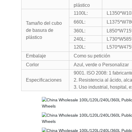
plástico
1100L:
L1350*W10
660L:
L1375*W78
Tamaño del cubo
de basura de
360L:
L850*W715
plástico
240L:
L730*W585
120L:
L570*W475
Embalaje
Como su petición
Corlor
Azul, verde o Personalizar
9001. ISO 2008: 1 fabrican
Especificaciones
2. Resistencia al ácido, alca
3. Uso industrial, hospital, ex