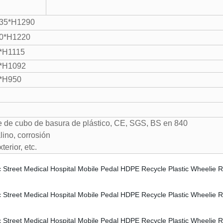
35*H1290
0*H1220
*H1115
*H1092
*H950
te de cubo de basura de plástico, CE, SGS, BS en 840
lino, corrosión
terior, etc.