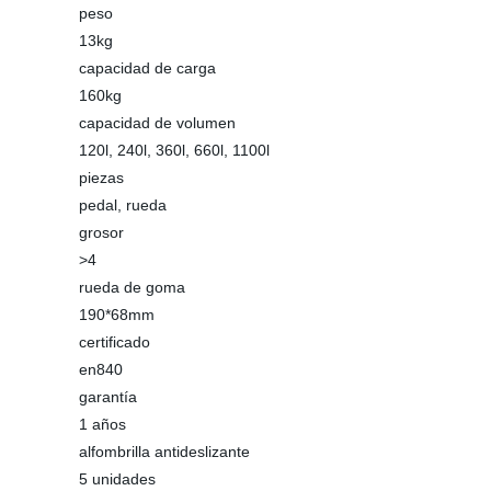
peso
13kg
capacidad de carga
160kg
capacidad de volumen
120l, 240l, 360l, 660l, 1100l
piezas
pedal, rueda
grosor
>4
rueda de goma
190*68mm
certificado
en840
garantía
1 años
alfombrilla antideslizante
5 unidades