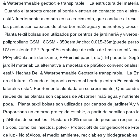
& Waterpermeable geotextile transpirable. La estructura del material 
Cuando el taproots crecen al borde y entran en contacto con el aire
estáN fuertemente alentada en su crecimiento, que conduce al resul
las plantas son capaces de absorber máS agua y nutrientes y crecer
Planta textil bolsas son utilizados por centros de jardineríA y vive
polipropileno GSM: 8GSM - 350gsm Ancho: 0.015-36m(puede personali
UV resistente PP * PequeñAs embalaje de rollos de hasta un míNim
PP+pelíCula anti-deslizante, PP+airlaid papel, etc.). El paquete :Se
jardíN material: La alternativa a macetas de pláStico convencionales
estáN Hechas De & Waterpermeable Geotextile transpirable. La Estru
en el futuro. Cuando el taproots crecen al borde y entran En contac
laterales estáN Fuertemente alentada en su crecimiento, Que conduc
raíCes de las plantas son capaces de Absorber máS agua y nutrient
poda. Planta textil bolsas son utilizados por centros de jardineríA 
Proporciona un entorno protegido estable, a partir de semillas para l
pláNtulas de sensibles - Hasta un 50% menos de peso con respecto a 
fíSicos, como los insectos, polvo - ProteccióN de congelacióN de Fros
de luz - No tóXicos, el medio ambiente, reciclables y biodegradables El