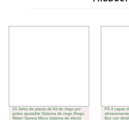
10 Jefes de planta de Kit de riego por
PS 4 capas d
goteo ajustable Sistema de riego Riego
almacenamien
Water-Saving Micro sistema de efecto
Box con divi
invernadero de jardín plantas de
maceta