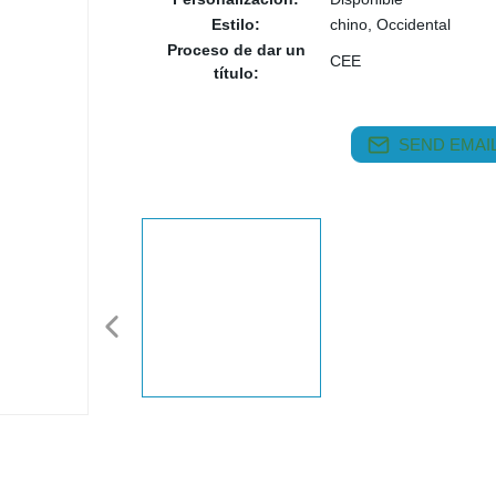
Estilo:
chino, Occidental
Proceso de dar un
CEE
título:
SEND EMAIL