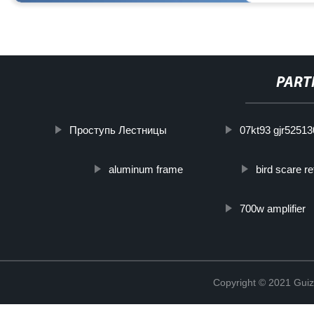
PART
Проступь Лестницы
07kt93 gjr5251
aluminum frame
bird scare re
700w amplifier
Copyright © 2021 Guiz