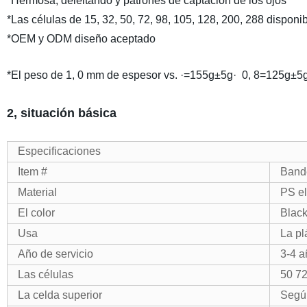
*Hermosa, deleitando y patrones de captación de los ojos
*Las células de 15, 32, 50, 72, 98, 105, 128, 200, 288 disponi
*OEM y ODM diseño aceptado
*El peso de 1, 0 mm de espesor vs. ·=155g±5g· 0, 8=125g±5
2, situación básica
Especificaciones
Item #
Band
Material
PS el
El color
Blac
Usa
La pl
Año de servicio
3-4 a
Las células
50 72
La celda superior
Según