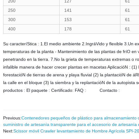
200
127
61
250
141
61
300
153
61
400
178
61
Su caracteríStica : 1.El medio ambiente 2.IngráVido y flexible 3.Un e
temperaturas de la planta - Mantenimiento de las plantas de fríO en 
penetrando en la tierra. 7.No la grieta de temperaturas extremas o
infalible manera de hacer crecer plantas en macetas AplicacióN : (1) l
forestacióN de tierras de arena y playa fluvial (2) la plantacióN de 
la calle en el bloque (3) la siembra y la replantacióN de la autopista
productos : El paquete : Certificado: FAQ : Contacto :
Previous:
Contenedores pequeños de plástico para almacenamiento de 
suministro de artesanía transparente para el accesorio de artesanía d
Next:
Scissor móvil Crawler levantamiento de Hombre Agrícola SPI-20