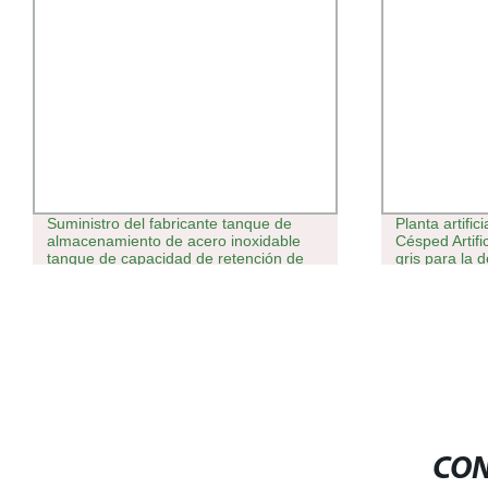
Suministro del fabricante tanque de
Planta artifi
almacenamiento de acero inoxidable
Césped Artifi
tanque de capacidad de retención de
gris para la 
Lager tanques Tanque de
pulgadas)
almacenamiento sellado de polvo a
granel para la venta
CON